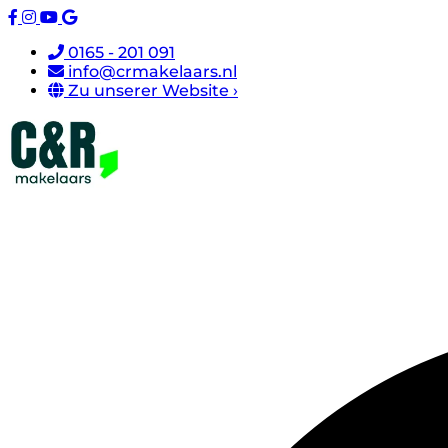
0165 - 201 091
info@crmakelaars.nl
Zu unserer Website ›